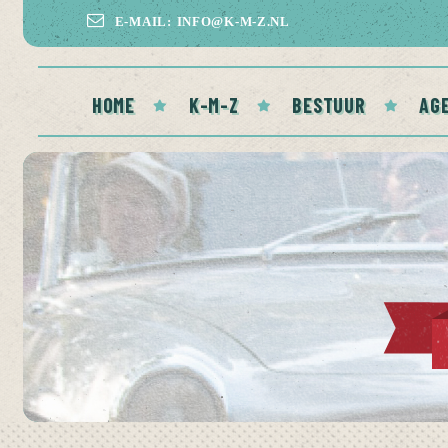
E-MAIL: INFO@K-M-Z.NL
HOME
K-M-Z
BESTUUR
AG