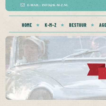
E-MAIL: INFO@K-M-Z.NL
HOME
K-M-Z
BESTUUR
AG